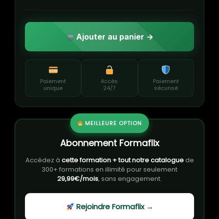
Ajouter au panier →
Paiement
Accès
Paiement
unique
24/7
sécurisé
MEILLEURE OPTION
Abonnement Formaflix
Accédez à
cette formation + tout notre catalogue
de
300+ formations en illimité pour seulement
29,99€/mois
, sans engagement.
Rejoindre Formaflix →