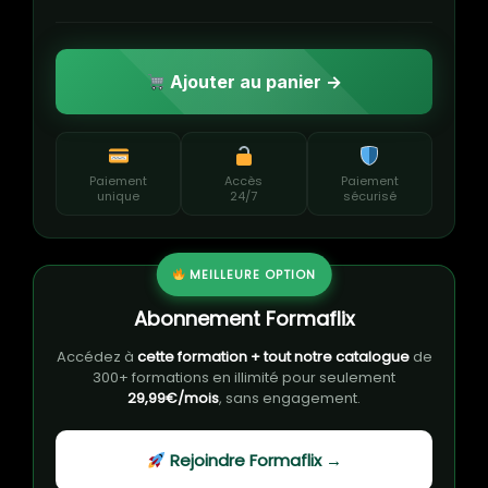
Ajouter au panier →
Paiement
Accès
Paiement
unique
24/7
sécurisé
MEILLEURE OPTION
Abonnement Formaflix
Accédez à
cette formation + tout notre catalogue
de
300+ formations en illimité pour seulement
29,99€/mois
, sans engagement.
Rejoindre Formaflix →