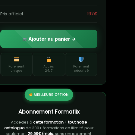
Prix officiel
197€
Ajouter au panier →
Paiement
Accès
Paiement
unique
24/7
sécurisé
MEILLEURE OPTION
Abonnement Formaflix
Accédez à
cette formation + tout notre
catalogue
de 300+ formations en illimité pour
seulement
29,99€/mois
, sans engagement.