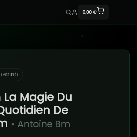
0,00 €
 (VÉRIFIÉ)
 La Magie Du
uotidien De
Bm
• Antoine Bm