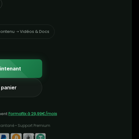
ontenu ➝ Vidéos & Docs
intenant
 panier
ment
Formaflix à 29,99€/mois
stantané • Support Premium