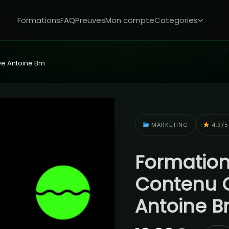
Formations
FAQ
Preuves
Mon compte
Categories
De Antoine Bm
MARKETING
4.9/5
Formation
Contenu Q
Antoine 