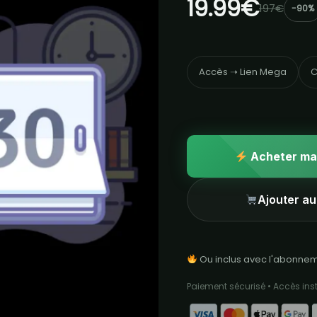
19.99€
197€
-90%
Accès ➝ Lien Mega
C
Acheter ma
Ajouter au
Ou inclus avec l'abonne
Paiement sécurisé • Accès in