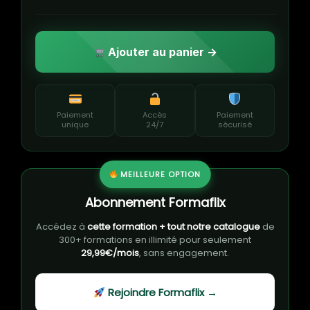
Ajouter au panier →
Paiement
Accès
Paiement
unique
24/7
sécurisé
MEILLEURE OPTION
Abonnement Formaflix
Accédez à
cette formation + tout notre catalogue
de
300+ formations en illimité pour seulement
29,99€/mois
, sans engagement.
Rejoindre Formaflix →