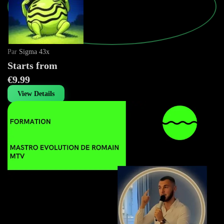
Par
Sigma 43x
Starts from
€9.99
View Details