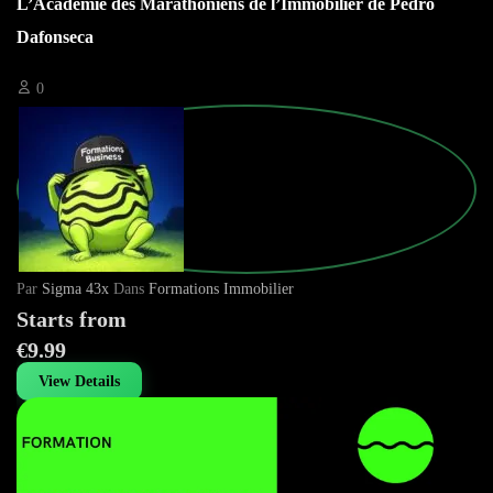
L’Académie des Marathoniens de l’Immobilier de Pedro
Dafonseca
0
Par
Sigma 43x
Dans
Formations Immobilier
Starts from
€9.99
View Details