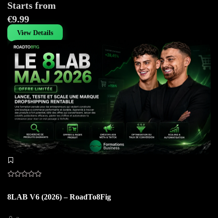
Starts from
€9.99
View Details
8LAB V6 (2026) – RoadTo8Fig