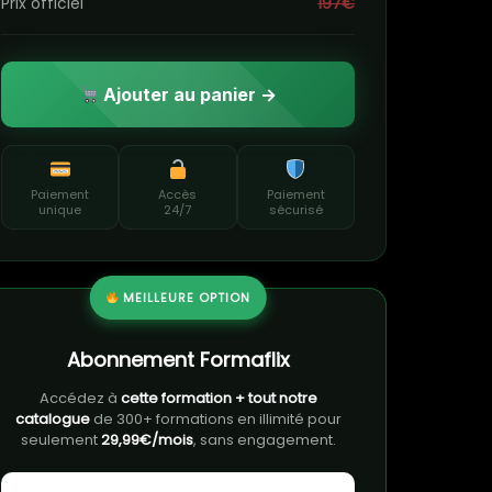
Prix officiel
197€
Ajouter au panier →
Paiement
Accès
Paiement
unique
24/7
sécurisé
MEILLEURE OPTION
Abonnement Formaflix
Accédez à
cette formation + tout notre
catalogue
de 300+ formations en illimité pour
seulement
29,99€/mois
, sans engagement.