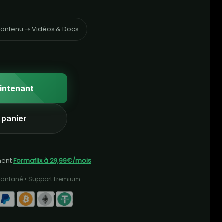
ontenu ➝ Vidéos & Docs
intenant
 panier
ment
Formaflix à 29,99€/mois
stantané • Support Premium