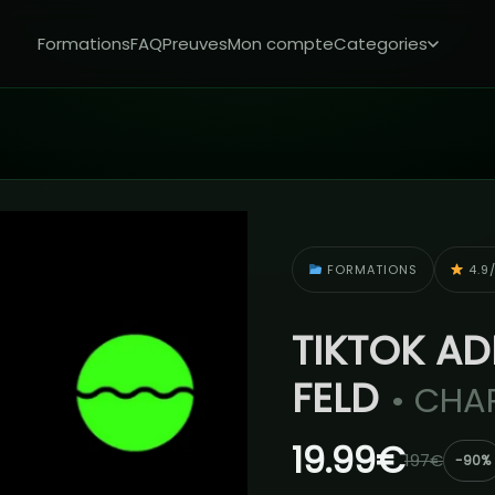
Formations
FAQ
Preuves
Mon compte
Categories
FORMATIONS
4.9/
TIKTOK AD
FELD
• CHAR
19.99€
197€
-90%