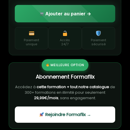
Ajouter au panier →
Paiement
Accès
Paiement
unique
24/7
sécurisé
MEILLEURE OPTION
Abonnement Formaflix
Accédez à
cette formation + tout notre catalogue
de
300+ formations en illimité pour seulement
29,99€/mois
, sans engagement.
Rejoindre Formaflix →