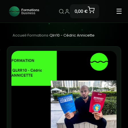
☰
0,00 €
Accueil
›
Formations
›
Qlrr10 - Cédric Annicette