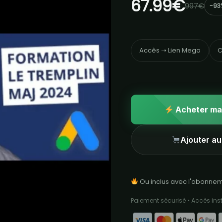
67.99€
997€
-93
Accès ➝ Lien Mega
C
Acheter ma
Ajouter au
Ou inclus avec l'abonne
Paiement sécurisé • Accès in