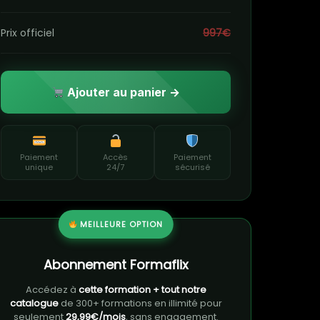
Prix officiel
997€
Ajouter au panier →
Paiement
Accès
Paiement
unique
24/7
sécurisé
MEILLEURE OPTION
Abonnement Formaflix
Accédez à
cette formation + tout notre
catalogue
de 300+ formations en illimité pour
seulement
29,99€/mois
, sans engagement.