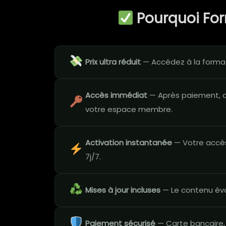
Pourquoi Fo
Prix ultra réduit
— Accédez à la format
Accès immédiat
— Après paiement, a
votre espace membre.
Activation instantanée
— Votre accès
7j/7.
Mises à jour incluses
— Le contenu évo
Paiement sécurisé
— Carte bancaire,