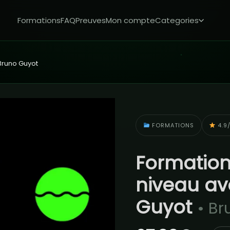
Formations
FAQ
Preuves
Mon compte
Categories
Bruno Guyot
FORMATIONS
4.9/
Formation
niveau a
Guyot
• Br