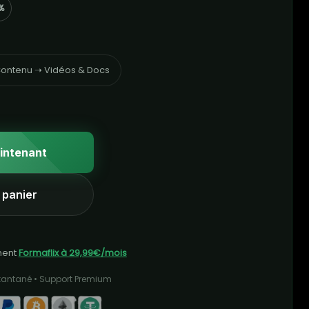
%
ontenu ➝ Vidéos & Docs
intenant
 panier
ment
Formaflix à 29,99€/mois
stantané • Support Premium