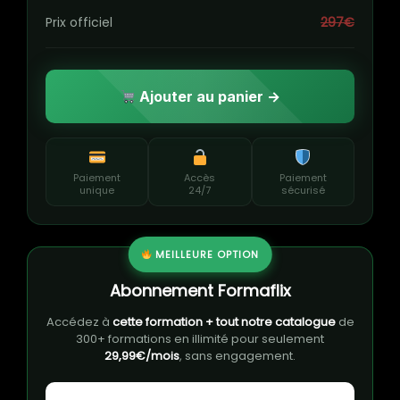
Prix officiel
297€
Ajouter au panier →
Paiement
Accès
Paiement
unique
24/7
sécurisé
MEILLEURE OPTION
Abonnement Formaflix
Accédez à
cette formation + tout notre catalogue
de
300+ formations en illimité pour seulement
29,99€/mois
, sans engagement.