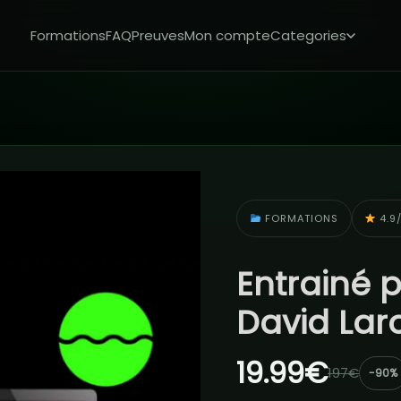
Formations
FAQ
Preuves
Mon compte
Categories
FORMATIONS
4.9/
Entrainé p
David La
19.99€
197€
-90%