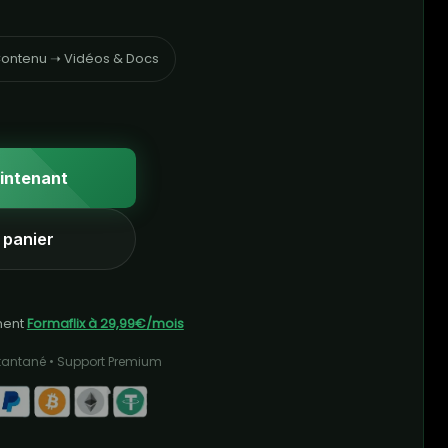
ontenu ➝ Vidéos & Docs
intenant
 panier
ment
Formaflix à 29,99€/mois
stantané • Support Premium