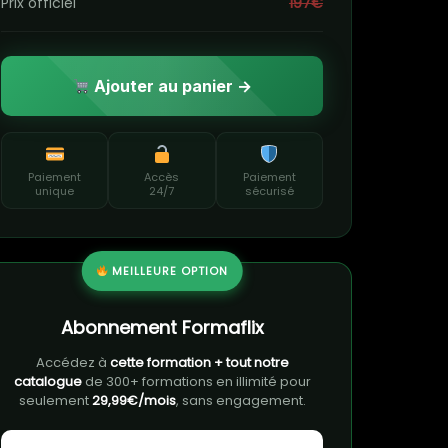
Prix officiel
197€
Ajouter au panier →
Paiement
Accès
Paiement
unique
24/7
sécurisé
MEILLEURE OPTION
Abonnement Formaflix
Accédez à
cette formation + tout notre
catalogue
de 300+ formations en illimité pour
seulement
29,99€/mois
, sans engagement.