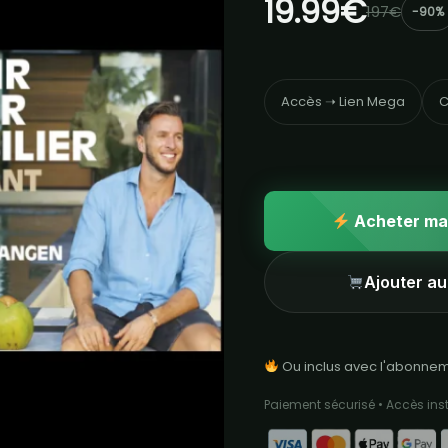
19.99€
197€
-90%
Accès ➝ Lien Mega
C
Acheter ma
Ajouter au
Ou inclus avec l'abonne
Paiement sécurisé • Accès in