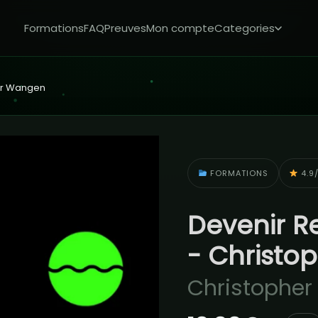
Formations
FAQ
Preuves
Mon compte
Categories
her Wangen
FORMATIONS
4.9/
Devenir Re
- Christ
Christophe