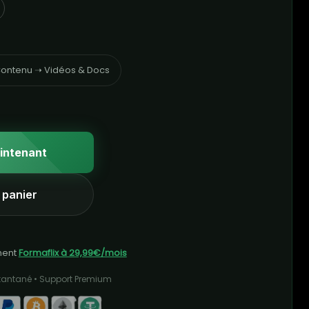
ontenu ➝ Vidéos & Docs
intenant
 panier
ment
Formaflix à 29,99€/mois
stantané • Support Premium