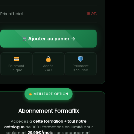
Prix officiel
197€
Ajouter au panier →
Paiement
Accès
Paiement
unique
24/7
sécurisé
MEILLEURE OPTION
Abonnement Formaflix
Accédez à
cette formation + tout notre
catalogue
de 300+ formations en illimité pour
seulement
29,99€/mois
, sans engagement.