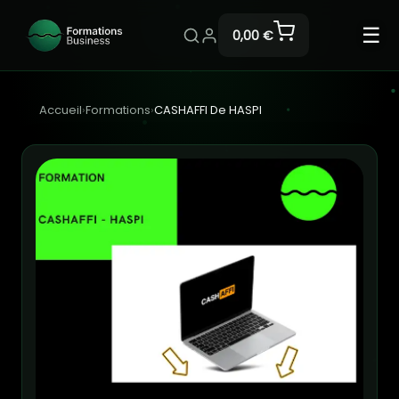
☰
0,00 €
Accueil
›
Formations
›
CASHAFFI De HASPI