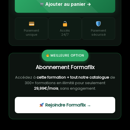
Ajouter au panier →
Paiement
Accès
Paiement
unique
24/7
sécurisé
MEILLEURE OPTION
Abonnement Formaflix
Accédez à
cette formation + tout notre catalogue
de
300+ formations en illimité pour seulement
29,99€/mois
, sans engagement.
Rejoindre Formaflix →