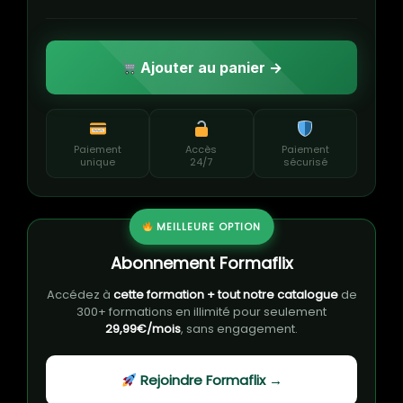
Ajouter au panier →
Paiement
Accès
Paiement
unique
24/7
sécurisé
MEILLEURE OPTION
Abonnement Formaflix
Accédez à
cette formation + tout notre catalogue
de
300+ formations en illimité pour seulement
29,99€/mois
, sans engagement.
Rejoindre Formaflix →