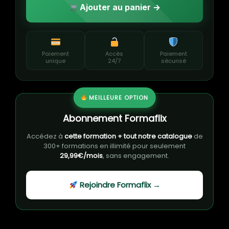
Ajouter au panier →
Paiement
Accès
Paiement
unique
24/7
sécurisé
MEILLEURE OPTION
Abonnement Formaflix
Accédez à
cette formation + tout notre catalogue
de
300+ formations en illimité pour seulement
29,99€/mois
, sans engagement.
Rejoindre Formaflix →