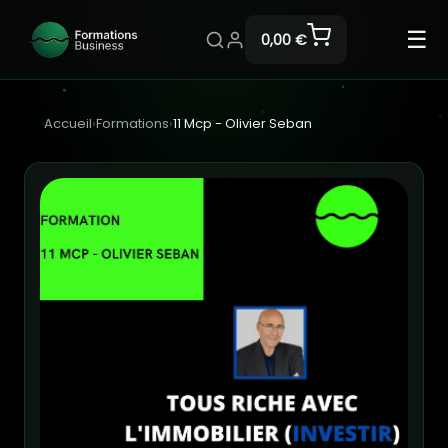
☰
0,00 €
Accueil
›
Formations
›
11 Mcp - Olivier Seban