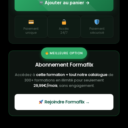
Ajouter au panier →
Paiement
Accès
Paiement
unique
24/7
sécurisé
MEILLEURE OPTION
Abonnement Formaflix
Accédez à
cette formation + tout notre catalogue
de
300+ formations en illimité pour seulement
29,99€/mois
, sans engagement.
Rejoindre Formaflix →