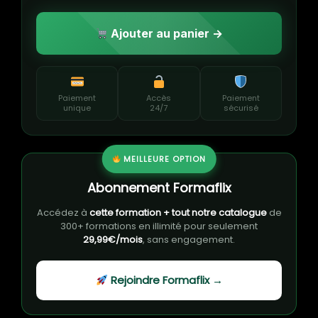
Ajouter au panier →
Paiement
Accès
Paiement
unique
24/7
sécurisé
MEILLEURE OPTION
Abonnement Formaflix
Accédez à
cette formation + tout notre catalogue
de
300+ formations en illimité pour seulement
29,99€/mois
, sans engagement.
Rejoindre Formaflix →