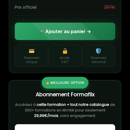
Prix officiel
297€
Ajouter au panier →
Paiement
Accès
Paiement
unique
24/7
sécurisé
MEILLEURE OPTION
Abonnement Formaflix
Accédez à
cette formation + tout notre catalogue
de
300+ formations en illimité pour seulement
29,99€/mois
, sans engagement.