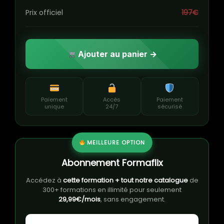
Prix officiel
197€
Ajouter au panier →
Paiement
Accès
Paiement
unique
24/7
sécurisé
MEILLEURE OPTION
Abonnement Formaflix
Accédez à
cette formation + tout notre catalogue
de
300+ formations en illimité pour seulement
29,99€/mois
, sans engagement.