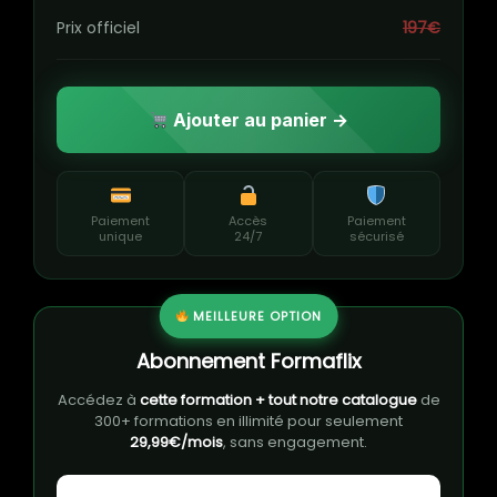
Prix officiel
197€
Ajouter au panier →
Paiement
Accès
Paiement
unique
24/7
sécurisé
MEILLEURE OPTION
Abonnement Formaflix
Accédez à
cette formation + tout notre catalogue
de
300+ formations en illimité pour seulement
29,99€/mois
, sans engagement.