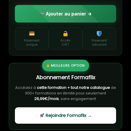
Ajouter au panier →
Paiement
Accès
Paiement
unique
24/7
sécurisé
MEILLEURE OPTION
Abonnement Formaflix
Accédez à
cette formation + tout notre catalogue
de
300+ formations en illimité pour seulement
29,99€/mois
, sans engagement.
Rejoindre Formaflix →