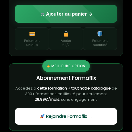
Ajouter au panier →
Paiement
Accès
Paiement
unique
24/7
sécurisé
MEILLEURE OPTION
Abonnement Formaflix
Accédez à
cette formation + tout notre catalogue
de
300+ formations en illimité pour seulement
29,99€/mois
, sans engagement.
Rejoindre Formaflix →