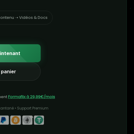
ontenu ➝ Vidéos & Docs
intenant
 panier
ment
Formaflix à 29,99€/mois
stantané • Support Premium