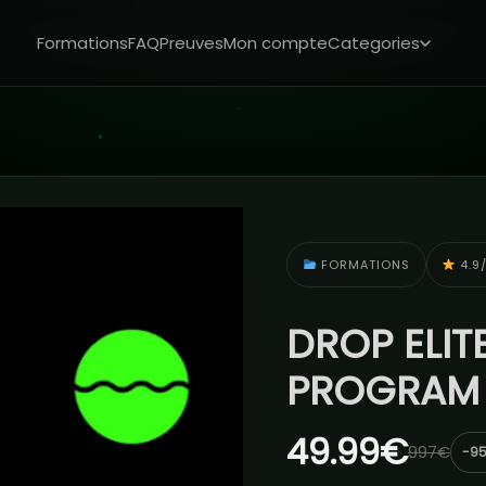
Formations
FAQ
Preuves
Mon compte
Categories
FORMATIONS
4.9/
DROP ELIT
PROGRA
49.99€
997€
-9