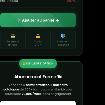
Prix officiel
997€
Ajouter au panier →
Paiement
Accès
Paiement
unique
24/7
sécurisé
MEILLEURE OPTION
Abonnement Formaflix
Accédez à
cette formation + tout notre
catalogue
de 300+ formations en illimité pour
seulement
29,99€/mois
, sans engagement.