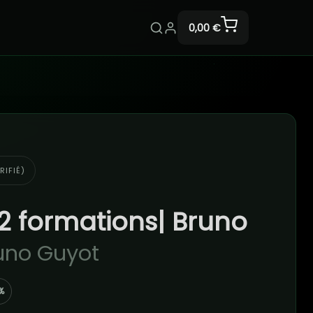
0,00 €
RIFIÉ)
 formations| Bruno
uno Guyot
%