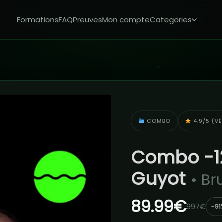
Formations
FAQ
Preuves
Mon compte
Categories
COMBO
4.9/5 (VÉ
Combo -12
Guyot
• Br
89.99€
997€
-91