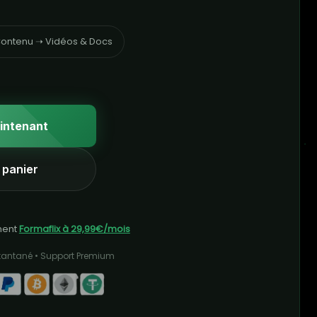
ontenu ➝ Vidéos & Docs
intenant
 panier
ment
Formaflix à 29,99€/mois
stantané • Support Premium