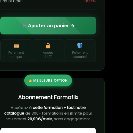
Prix officiel
997€
Ajouter au panier →
Paiement
Accès
Paiement
unique
24/7
sécurisé
MEILLEURE OPTION
Abonnement Formaflix
Accédez à
cette formation + tout notre
catalogue
de 300+ formations en illimité pour
seulement
29,99€/mois
, sans engagement.