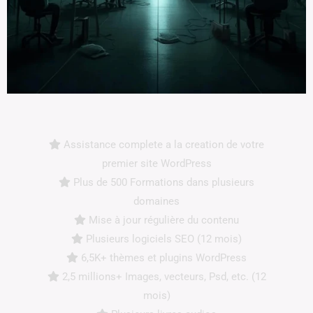
Assistance complete a la creation de votre
premier site WordPress
Plus de 500 Formations dans plusieurs
domaines
Mise à jour régulière du contenu
Plusieurs logiciels SEO (12 mois)
6,5K+ thèmes et plugins WordPress
2,5 millions+ Images, vecteurs, Psd, etc. (12
mois)