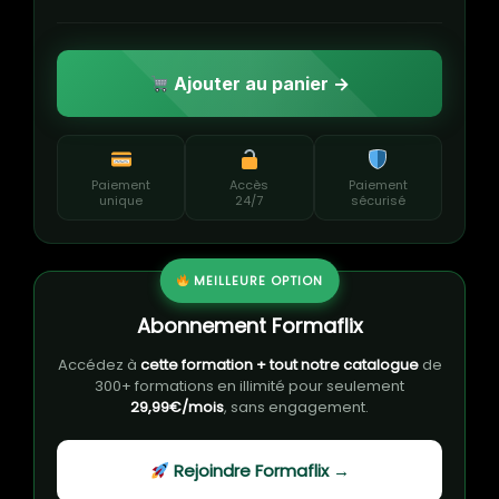
Ajouter au panier →
Paiement
Accès
Paiement
unique
24/7
sécurisé
MEILLEURE OPTION
Abonnement Formaflix
Accédez à
cette formation + tout notre catalogue
de
300+ formations en illimité pour seulement
29,99€/mois
, sans engagement.
Rejoindre Formaflix →